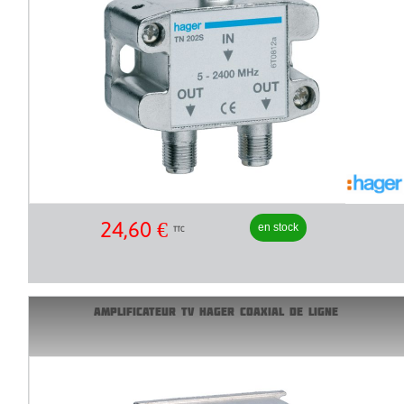
24,60
€
en stock
TTC
AMPLIFICATEUR TV HAGER COAXIAL DE LIGNE