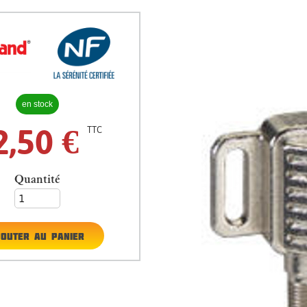
en stock
2,50
€
TTC
Quantité