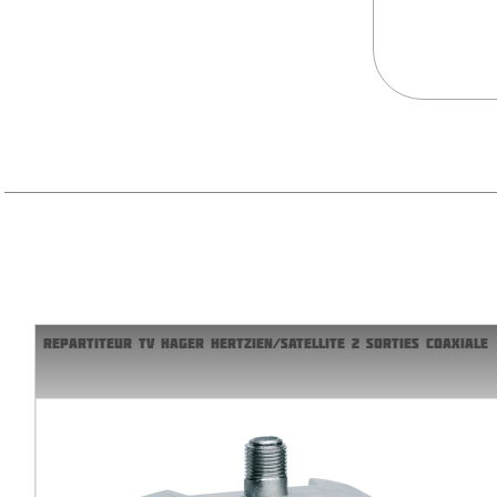
REPARTITEUR TV HAGER HERTZIEN/SATELLITE 2 SORTIES COAXIALE