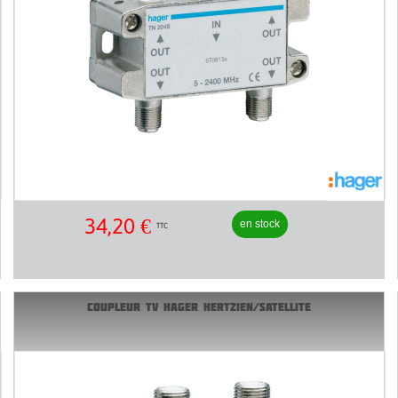
34,20
€
en stock
TTC
COUPLEUR TV HAGER HERTZIEN/SATELLITE