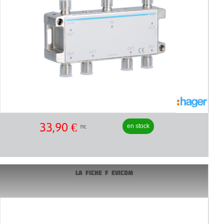
33,90
€
en stock
TTC
LA FICHE F EVICOM