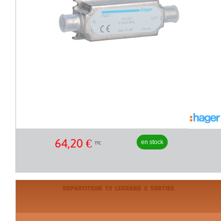
64,20
€
en stock
TTC
REPARTITEUR TV LEGRAND 2 SORTIES