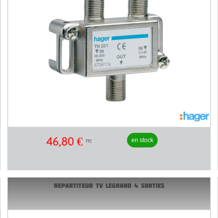
46,80
€
en stock
TTC
REPARTITEUR TV LEGRAND 4 SORTIES