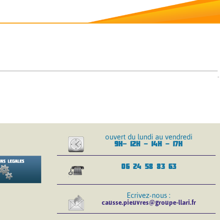
ouvert du lundi au vendredi
9H- 12H - 14H - 17H
06 24 58 83 63
Ecrivez-nous :
causse.pieuvres@groupe-llari.fr