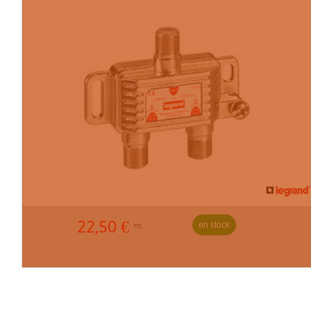
22,50
€
en stock
TTC