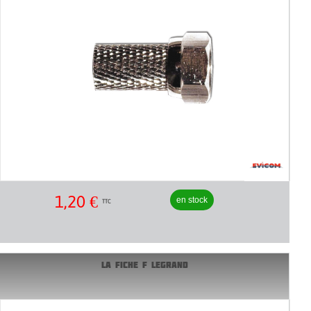
1,20
€
en stock
TTC
LA FICHE F LEGRAND