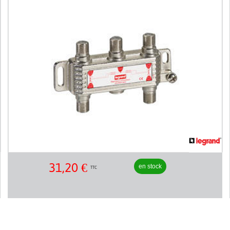
31,20
€
en stock
TTC