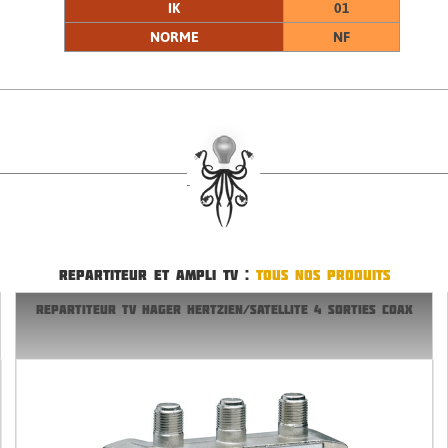
IK
01
NORME
NF
REPARTITEUR ET AMPLI TV :
TOUS NOS PRODUITS
REPARTITEUR TV HAGER HERTZIEN/SATELLITE 4 SORTIES COAX