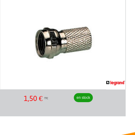
1,50
€
en stock
TTC