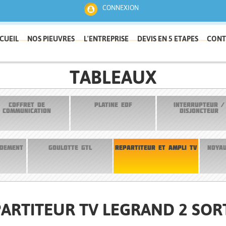
CONNEXION
CUEIL
NOS PIEUVRES
L'ENTREPRISE
DEVIS EN 5 ETAPES
CONT
TABLEAUX
COFFRET DE
PLATINE EDF
INTERRUPTEUR /
COMMUNICATION
DISJONCTEUR
RDEMENT
GOULOTTE GTL
REPARTITEUR ET AMPLI TV
NOYAU
ARTITEUR TV LEGRAND 2 SOR