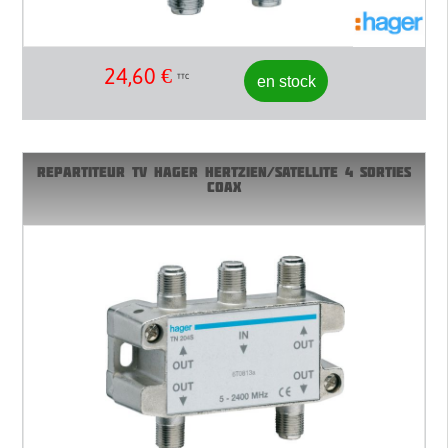
24,60
€
en stock
TTC
REPARTITEUR TV HAGER HERTZIEN/SATELLITE 4 SORTIES
COAX