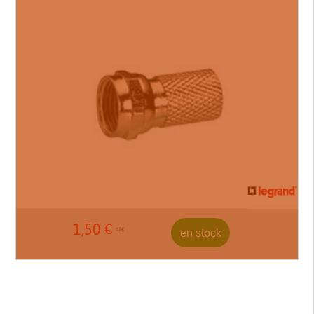
1,50
€
en stock
TTC