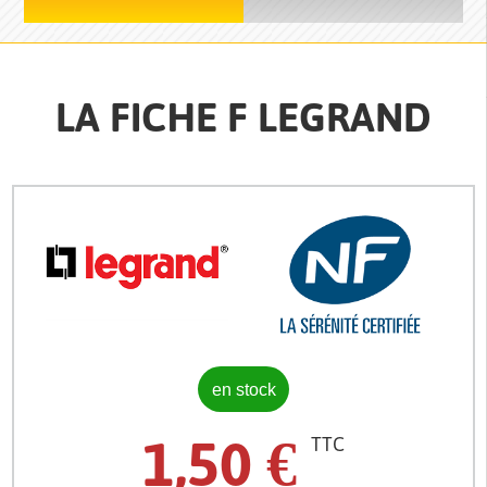
LA FICHE F LEGRAND
en stock
1,50
€
TTC