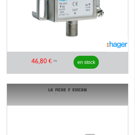
46,80
€
en stock
TTC
LA FICHE F EVICOM