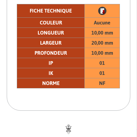
FICHE TECHNIQUE
COULEUR
Aucune
LONGUEUR
10,00 mm
LARGEUR
20,00 mm
PROFONDEUR
10,00 mm
IP
01
IK
01
NORME
NF