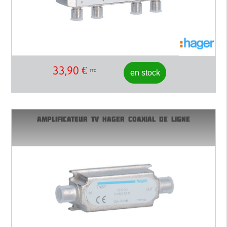
33,90
€
en stock
TTC
AMPLIFICATEUR TV HAGER COAXIAL DE LIGNE