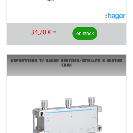
34,20
€
en stock
TTC
REPARTITEUR TV HAGER HERTZIEN/SATELLITE 6 SORTIES
COAX