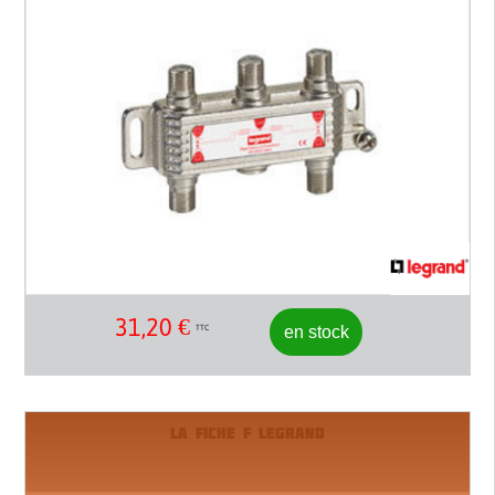
31,20
€
en stock
TTC
LA FICHE F LEGRAND