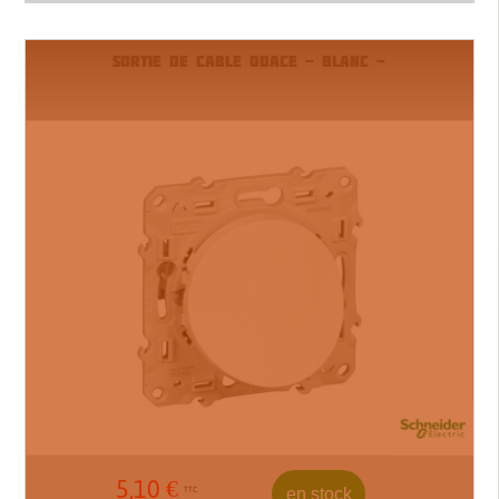
SORTIE DE CABLE ODACE - BLANC -
5,10
€
en stock
TTC