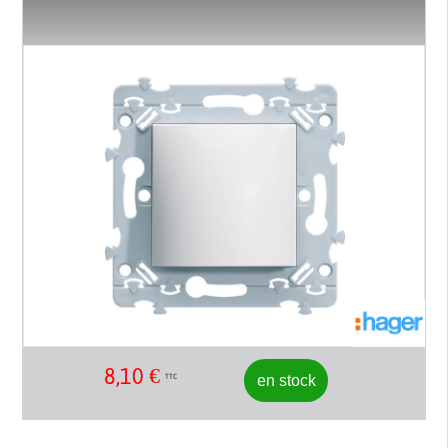
8,10
€
en stock
TTC