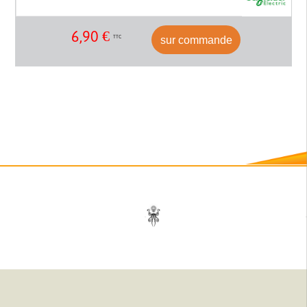
6,90
€
sur commande
TTC