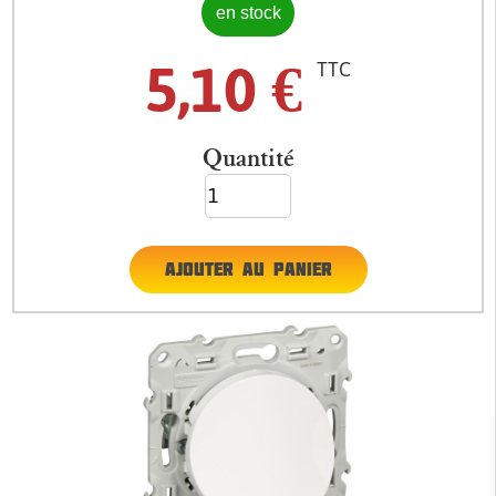
en stock
5,10
€
TTC
Quantité