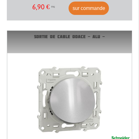
6,90
€
sur commande
TTC
SORTIE DE CABLE ODACE - ALU -