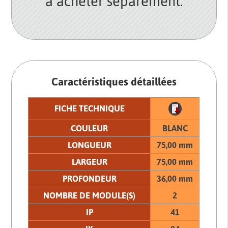
à acheter séparement.
Caractéristiques détaillées
FICHE TECHNIQUE
COULEUR
BLANC
LONGUEUR
75,00 mm
LARGEUR
75,00 mm
PROFONDEUR
36,00 mm
NOMBRE DE MODULE(S)
2
IP
41