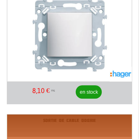
8,10
€
en stock
TTC
SORTIE DE CABLE DOOXIE