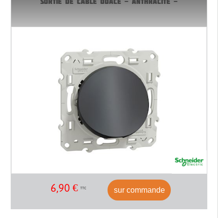
SORTIE DE CABLE ODACE - ANTHRACITE -
6,90
€
sur commande
TTC