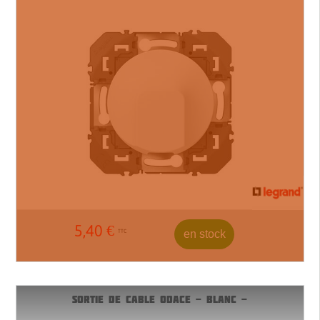
5,40
€
en stock
TTC
SORTIE DE CABLE ODACE - BLANC -