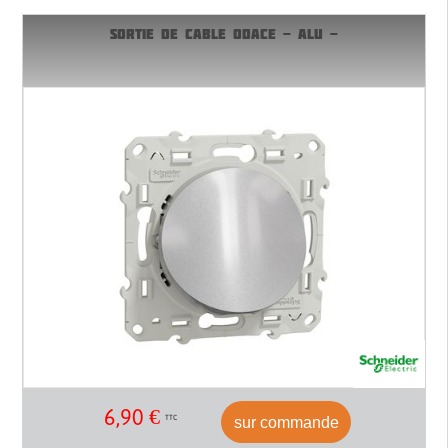
SORTIE DE CABLE ODACE - ALU -
6,90
€
sur commande
TTC