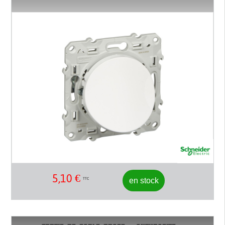
5,10
€
en stock
TTC