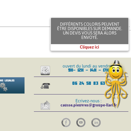
DIFFÉRENTS COLORIS PEUVENT
ÊTRE DISPONIBLES SUR DEMANDE.
UN DEVIS VOUS SERA ALORS
ENVOYÉ.
Cliquez ici
ouvert du lundi au vendredi
9H- 12H - 14H - 17H
06 24 58 83 63
Ecrivez-nous :
causse.pieuvres@groupe-llari.fr