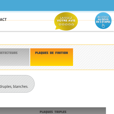
ACT
DETECTEURS
PLAQUES DE FINITION
adruples, blanches.
PLAQUES TRIPLES