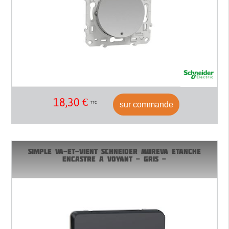
18,30
€
sur commande
TTC
SIMPLE VA-ET-VIENT SCHNEIDER MUREVA ETANCHE
ENCASTRE A VOYANT - GRIS -