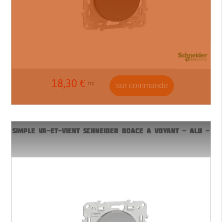
18,30
€
sur commande
TTC
SIMPLE VA-ET-VIENT SCHNEIDER ODACE A VOYANT - ALU -