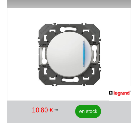
10,80
€
en stock
TTC