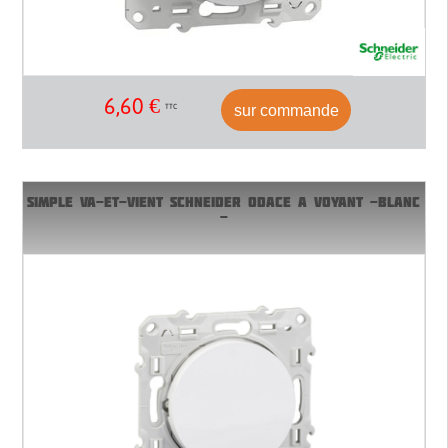
6,60
€
sur commande
TTC
SIMPLE VA-ET-VIENT SCHNEIDER ODACE A VOYANT -BLANC
-