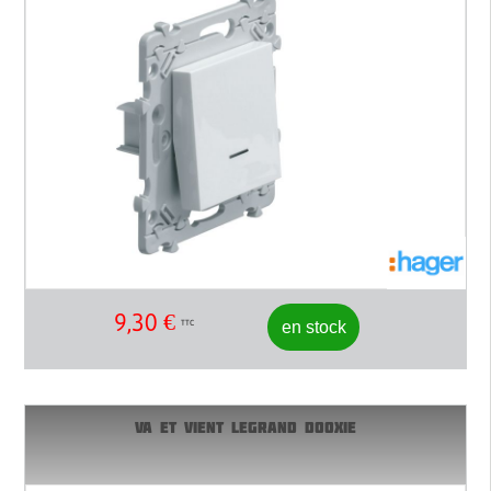
9,30
€
en stock
TTC
VA ET VIENT LEGRAND DOOXIE