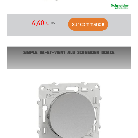
6,60
€
sur commande
TTC
SIMPLE VA-ET-VIENT ALU SCHNEIDER ODACE