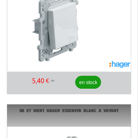
5,40
€
en stock
TTC
VA ET VIENT HAGER ESSENSYA BLANC A VOYANT