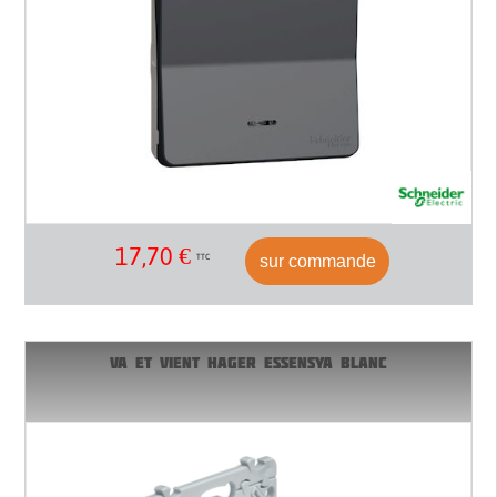
17,70
€
sur commande
TTC
VA ET VIENT HAGER ESSENSYA BLANC