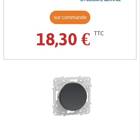
sur commande
18,30
€
TTC