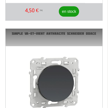
4,50
€
en stock
TTC
SIMPLE VA-ET-VIENT ANTHRACITE SCHNEIDER ODACE