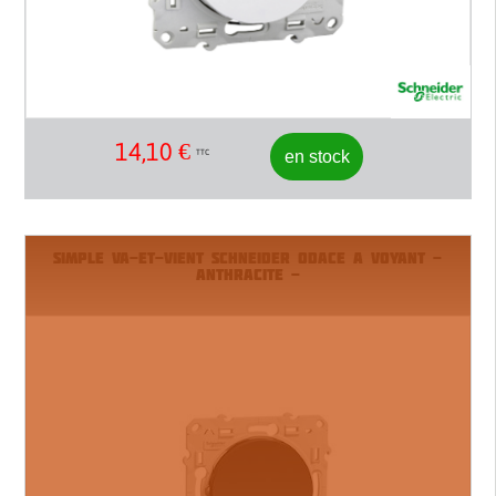
14,10
€
en stock
TTC
SIMPLE VA-ET-VIENT SCHNEIDER ODACE A VOYANT -
ANTHRACITE -