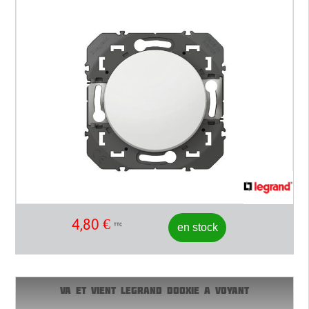
4,80
€
en stock
TTC
VA ET VIENT LEGRAND DOOXIE A VOYANT