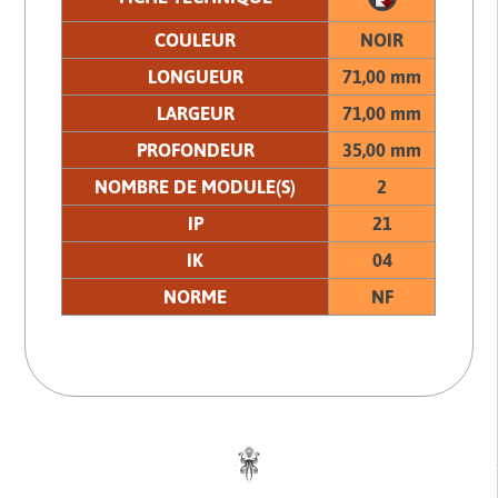
COULEUR
NOIR
LONGUEUR
71,00 mm
LARGEUR
71,00 mm
PROFONDEUR
35,00 mm
NOMBRE DE MODULE(S)
2
IP
21
IK
04
NORME
NF