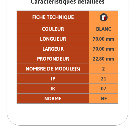
Caractéristiques détaillées
FICHE TECHNIQUE
COULEUR
BLANC
LONGUEUR
70,00 mm
LARGEUR
70,00 mm
PROFONDEUR
22,80 mm
NOMBRE DE MODULE(S)
2
IP
21
IK
07
NORME
NF