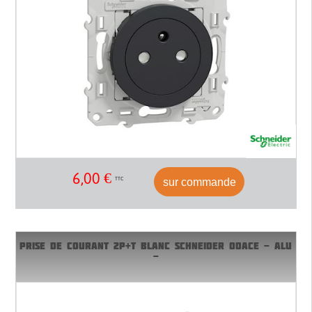
6,00
€
sur commande
TTC
PRISE DE COURANT 2P+T BLANC SCHNEIDER ODACE - ALU
-