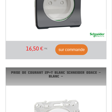
16,50
€
sur commande
TTC
PRISE DE COURANT 2P+T BLANC SCHNEIDER ODACE -
BLANC -