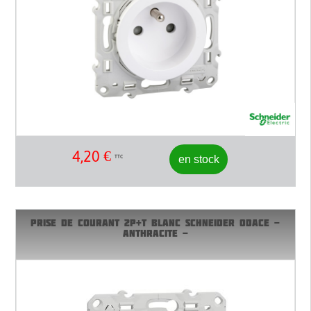
4,20
€
en stock
TTC
PRISE DE COURANT 2P+T BLANC SCHNEIDER ODACE -
ANTHRACITE -