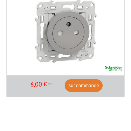
6,00
€
sur commande
TTC