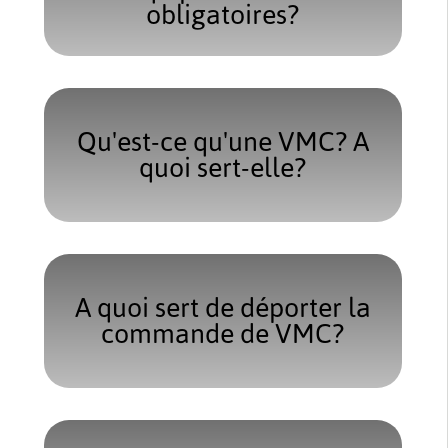
obligatoires?
Qu'est-ce qu'une VMC? A
quoi sert-elle?
A quoi sert de déporter la
commande de VMC?