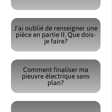
J'ai oublié de renseigner une
pièce en partie II. Que dois-
je faire?
Comment finaliser ma
pieuvre électrique sans
plan?