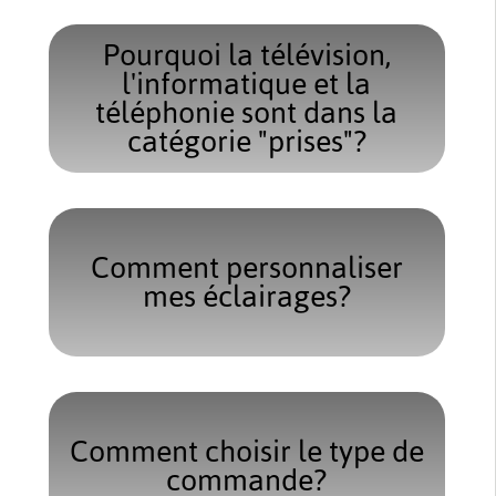
Pourquoi la télévision,
l'informatique et la
téléphonie sont dans la
catégorie "prises"?
Comment personnaliser
mes éclairages?
Comment choisir le type de
commande?