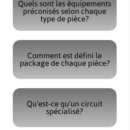
Quels sont les équipements
préconisés selon chaque
type de pièce?
Comment est défini le
package de chaque pièce?
Qu'est-ce qu'un circuit
spécialisé?