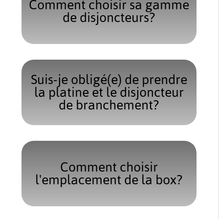
Comment choisir sa gamme
de disjoncteurs?
Suis-je obligé(e) de prendre
la platine et le disjoncteur
de branchement?
Comment choisir
l'emplacement de la box?