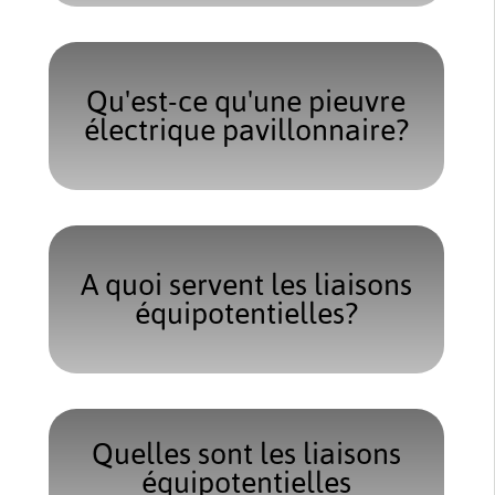
Qu'est-ce qu'une pieuvre
électrique pavillonnaire?
A quoi servent les liaisons
équipotentielles?
Quelles sont les liaisons
équipotentielles