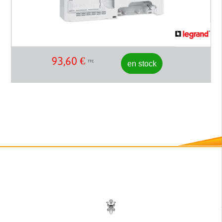
93,60
€
en stock
TTC