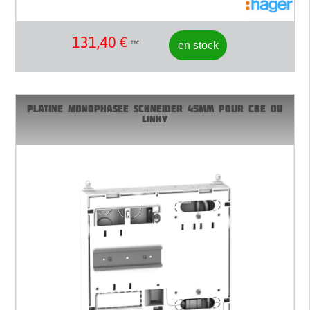
131,40
€
en stock
TTC
PLATINE MONOPHASEE SCHNEIDER 45MM POUR CBE OU
LINKY