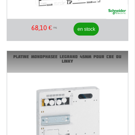
68,10
€
en stock
TTC
PLATINE MONOPHASEE LEGRAND 45MM POUR CBE OU
LINKY