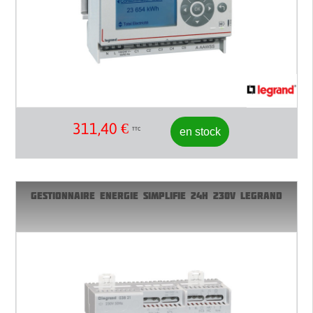
311,40
€
en stock
TTC
GESTIONNAIRE ENERGIE SIMPLIFIE 24H 230V LEGRAND