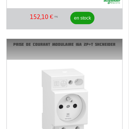
152,10
€
en stock
TTC
PRISE DE COURANT MODULAIRE 16A 2P+T SHCNEIDER