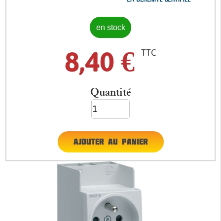
en stock
8,40
€
TTC
Quantité