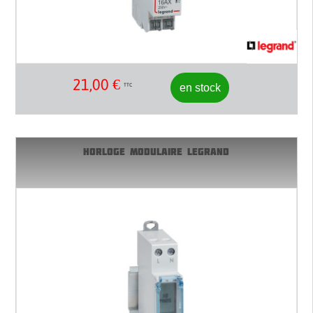
21,00
€
en stock
TTC
HORLOGE MODULAIRE LEGRAND