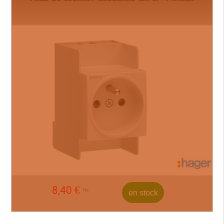
8,40
€
en stock
TTC