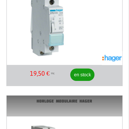
19,50
€
en stock
TTC
HORLOGE MODULAIRE HAGER