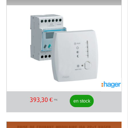
393,30
€
en stock
TTC
PRISE DE COURANT MODULAIRE 16A 2P+T HAGER