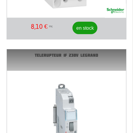
8,10
€
en stock
TTC
TELERUPTEUR 1F 230V LEGRAND