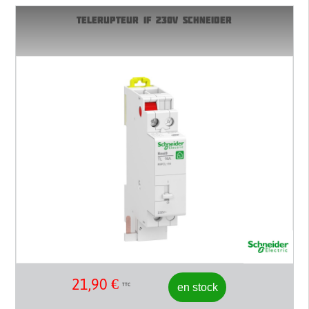
TELERUPTEUR 1F 230V SCHNEIDER
21,90
€
en stock
TTC