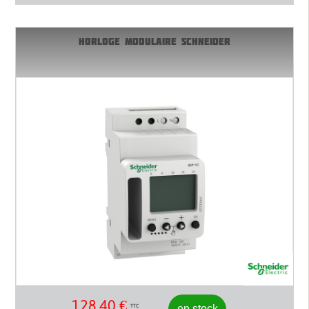
HORLOGE MODULAIRE SCHNEIDER
128,40
€
en stock
TTC