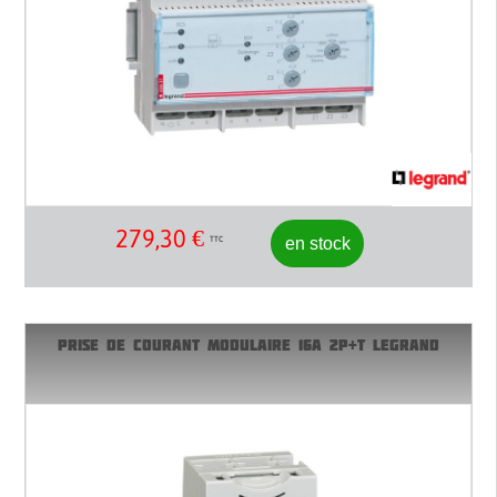
279,30
€
en stock
TTC
PRISE DE COURANT MODULAIRE 16A 2P+T LEGRAND