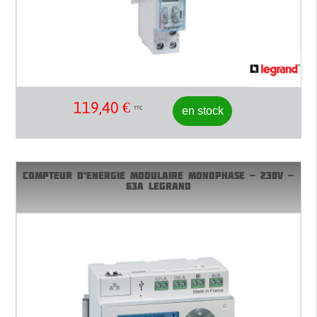
119,40
€
en stock
TTC
COMPTEUR D'ENERGIE MODULAIRE MONOPHASE - 230V -
63A LEGRAND