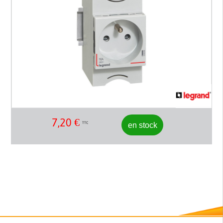
7,20
€
en stock
TTC