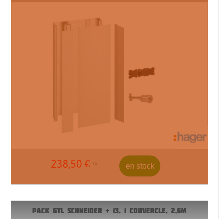
238,50
€
en stock
TTC
PACK GTL SCHNEIDER + 13, 1 COUVERCLE, 2,6M