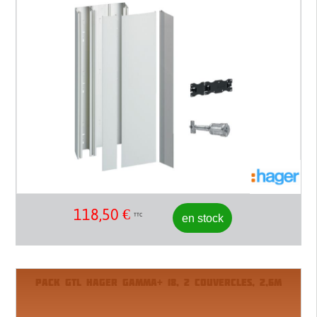
118,50
€
en stock
TTC
PACK GTL HAGER GAMMA+ 18, 2 COUVERCLES, 2,6M