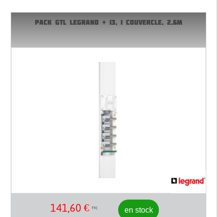
PACK GTL LEGRAND + 13, 1 COUVERCLE, 2,6M
141,60
€
en stock
TTC