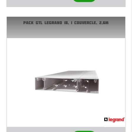
PACK GTL LEGRAND 18, 1 COUVERCLE, 2,6M