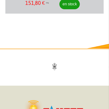
151,80
€
en stock
TTC