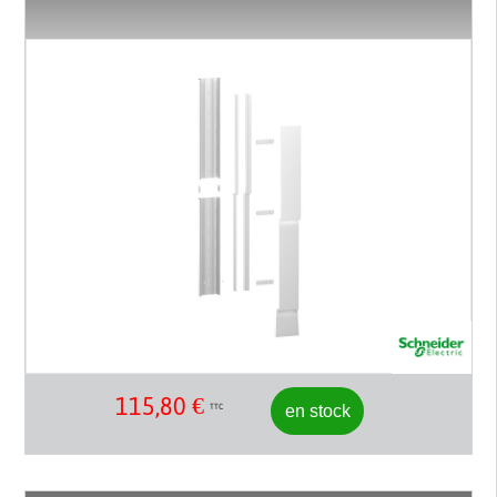
115,80
€
en stock
TTC