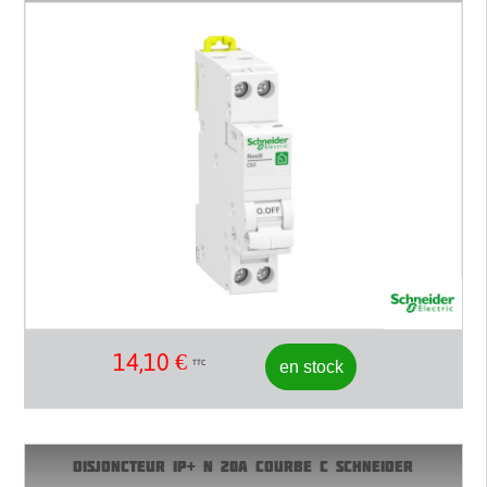
14,10
€
en stock
TTC
DISJONCTEUR 1P+ N 20A COURBE C SCHNEIDER