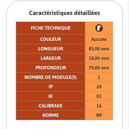
Caractéristiques détaillées
FICHE TECHNIQUE
COULEUR
Aucune
LONGUEUR
85,00 mm
LARGEUR
18,00 mm
PROFONDEUR
70,00 mm
NOMBRE DE MODULE(S)
1
IP
20
IK
01
CALIBRAGE
16
NORME
NF