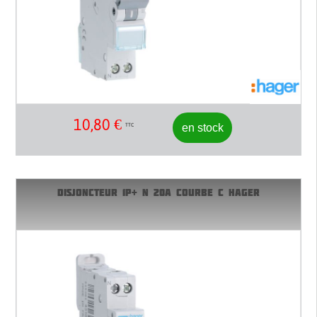
10,80
€
en stock
TTC
DISJONCTEUR 1P+ N 20A COURBE C HAGER