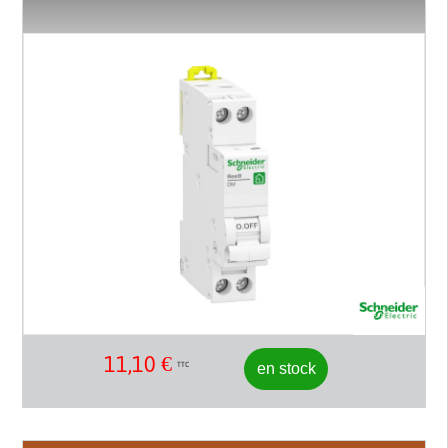
11,10
€
en stock
TTC