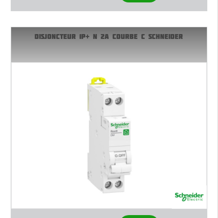
DISJONCTEUR 1P+ N 2A COURBE C SCHNEIDER