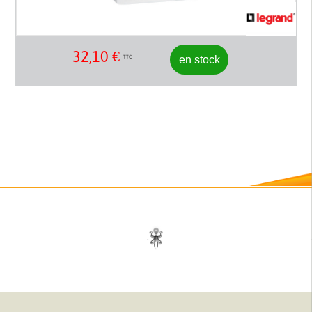
32,10
€
en stock
TTC