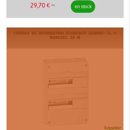
29,70
€
en stock
TTC
COFFRET DE DISTRIBUTION SCHNEIDER GAMMA+ 13, 2
RANGEES, 26 M