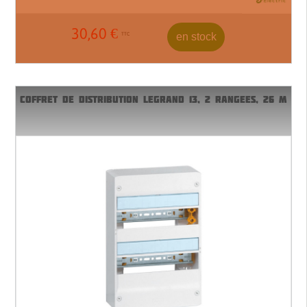
30,60
€
en stock
TTC
COFFRET DE DISTRIBUTION LEGRAND 13, 2 RANGEES, 26 M