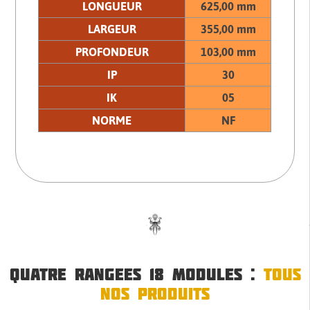
LONGUEUR
625,00 mm
LARGEUR
355,00 mm
PROFONDEUR
103,00 mm
IP
30
IK
05
NORME
NF
QUATRE RANGEES 18 MODULES :
TOUS
NOS PRODUITS