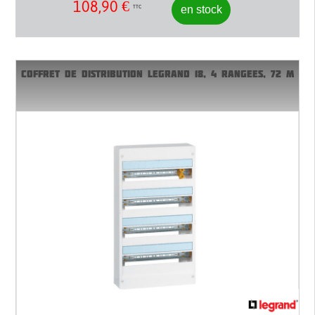
108,90
€
en stock
TTC
COFFRET DE DISTRIBUTION LEGRAND 18, 4 RANGEES, 72 M