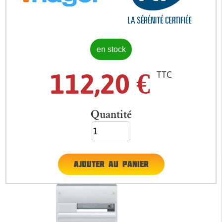
en stock
112,20
€
TTC
Quantité