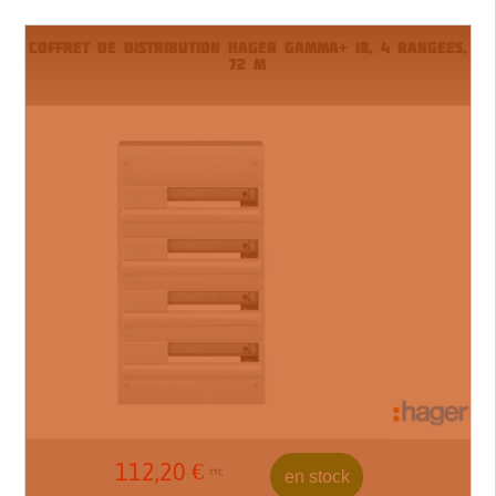
COFFRET DE DISTRIBUTION HAGER GAMMA+ 18, 4 RANGEES,
72 M
112,20
€
en stock
TTC