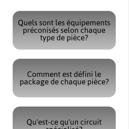
Quels sont les équipements
préconisés selon chaque
type de pièce?
Comment est défini le
package de chaque pièce?
Qu'est-ce qu'un circuit